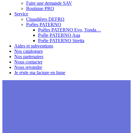
Faire une demande SAV
Boutique PRO
Service
Chaudières DEFRO
Poêles PATERNO
Poêles PATERNO Evo, Tonda…
Poêle PATERNO Aqa
Poêle PATERNO Stretta
Aides et subventions
Nos catalogues
Nos partenaires
Nous contacter
Nous rejoindre
Je régle ma facture en ligne