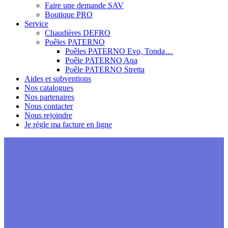
Faire une demande SAV
Boutique PRO
Service
Chaudières DEFRO
Poêles PATERNO
Poêles PATERNO Evo, Tonda…
Poêle PATERNO Aqa
Poêle PATERNO Stretta
Aides et subventions
Nos catalogues
Nos partenaires
Nous contacter
Nous rejoindre
Je régle ma facture en ligne