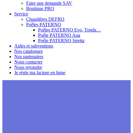
Faire une demande SAV
Boutique PRO
Service
Chaudières DEFRO
Poêles PATERNO
Poêles PATERNO Evo, Tonda…
Poêle PATERNO Aqa
Poêle PATERNO Stretta
Aides et subventions
Nos catalogues
Nos partenaires
Nous contacter
Nous rejoindre
Je régle ma facture en ligne